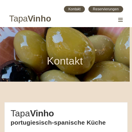
Kontakt
Reservierungen
Tapa
­Vinho
Toggl
Kontakt
Tapa
Vinho
portugiesisch-spanische Küche